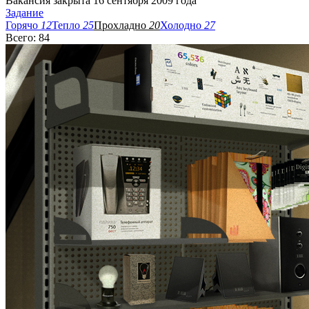
Вакансия закрыта 16 сентября 2009 года
Задание
Горячо
12
Тепло
25
Прохладно
20
Холодно
27
Всего: 84