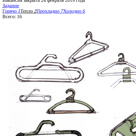
Вакансия закрыта 24 февраля 2019 года
Задание
Горячо
1
Тепло
2
Прохладно
7
Холодно
6
Всего: 16