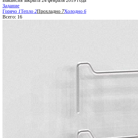
Вакансия закрыта 24 февраля 2019 года
Задание
Горячо
1
Тепло
2
Прохладно
7
Холодно
6
Всего: 16