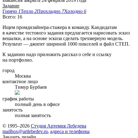
Вакансия закрыта 24 февраля 2019 года
Задание
Горячо
1
Тепло
2
Прохладно
7
Холодно
6
Всего: 16
Ищем промдизайнера-стажера в команду. Кандидатам
в качестве тестового задания предлагается нарисовать эскиз
вешалки, а на основе эскиза сделать трехмерную модель.
Результат — джипег шириной 1000 пикселей и файл СТЕП.
К заданию надо приложить рассказ о себе и ссылку
на портфолио.
город
Москва
контактное лицо
Тимур Бурбаев
график работы
полный день в офисе
занятость
полная занятость
© 1995–2026
Студия Артемия Лебедева
mailbox@artlebedev.ru
,
адреса и телефоны
Заказать дизайн...