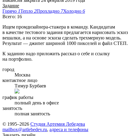
Вакансия закрыта 24 февраля 2019 года
Задание
Горячо
1
Тепло
2
Прохладно
7
Холодно
6
Всего: 16
Ищем промдизайнера-стажера в команду. Кандидатам
в качестве тестового задания предлагается нарисовать эскиз
вешалки, а на основе эскиза сделать трехмерную модель.
Результат — джипег шириной 1000 пикселей и файл СТЕП.
К заданию надо приложить рассказ о себе и ссылку
на портфолио.
город
Москва
контактное лицо
Тимур Бурбаев
график работы
полный день в офисе
занятость
полная занятость
© 1995–2026
Студия Артемия Лебедева
mailbox@artlebedev.ru
,
адреса и телефоны
Заказать дизайн...