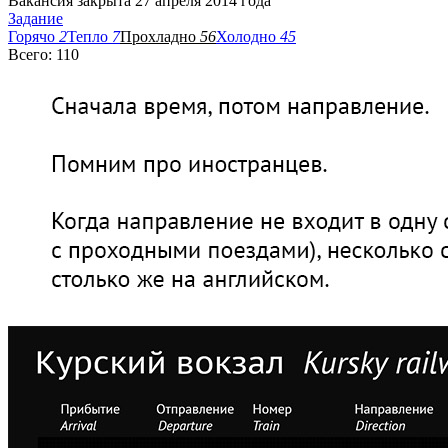
Вакансия закрыта 27 апреля 2014 года
Задание
Горячо
2
Тепло
7
Прохладно
56
Холодно
45
Всего: 110