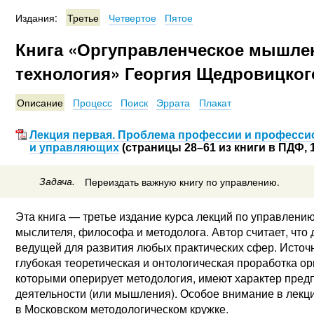
Издания:
Третье
Четвертое
Пятое
Книга «Оргуправленческое мышлен
технология» Георгия Щедровицког
Описание
Процесс
Поиск
Эррата
Плакат
Лекция первая. Проблема профессии и професси
и управляющих
(страницы 28–61 из книги в ПДФ, 
Задача.
Переиздать важную книгу по управлению.
Эта книга — третье издание курса лекций по управлени
мыслителя, философа и методолога. Автор считает, что
ведущей для развития любых практических сфер. Исто
глубокая теоретическая и онтологическая проработка о
которыми оперирует методология, имеют характер предп
деятельности (или мышления). Особое внимание в лекц
в Московском методологическом кружке.