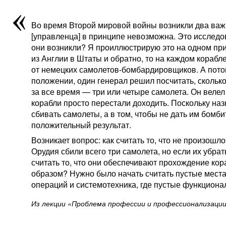
Во время Второй мировой войны возникли два важ
[управленца] в принципе невозможна. Это исследо
они возникли? Я проиллюстрирую это на одном при
из Англии в Штаты и обратно, то на каждом корабл
от немецких самолетов-бомбардировщиков. А потом
положении, один генерал решил посчитать, сколько
за все время — три или четыре самолета. Он велел 
корабли просто перестали доходить. Поскольку наз
сбивать самолеты, а в том, чтобы не дать им бомби
положительный результат.
Возникает вопрос: как считать то, что не произошл
Орудия сбили всего три самолета, но если их убрат
считать то, что они обеспечивают прохождение кор
образом? Нужно было начать считать пустые места
операций и системотехника, где пустые функцион
Из лекции «Проблема профессии и профессионализации