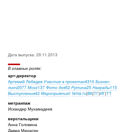
Дата выпуска: 29.11.2013
В главных ролях:
арт-директор
Артемий Лебедев
4310
Участие в проектах
Бизнес-
2077
137
52
25
115
линч
Мозг
Фото дня
Рутина
Награды
42
1
tema.ru
|
ВК
|
ТГ
|
ИГ
|
ТТ
Выступления
Мероприятия
метранпаж
Искандер Мухамадеев
верстальщики
Анна Головина
Давид Минасян