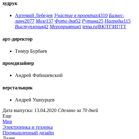
худрук
Артемий Лебедев
Участие в проектах
4310
Бизнес-
линч
2077
Мозг
137
Фото дня
52
Рутина
25
Награды
115
Выступления
42
Мероприятия
1
tema.ru
|
ВК
|
ТГ
|
ИГ
|
ТТ
арт-директор
Тимур Бурбаев
промдизайнер
Андрей Фабишевский
верстальщик
Андрей Ушнурцев
Дата выпуска: 13.04.2020
Сделано за 70 дней
Еще
Мир
Электроника и техника
Промышленный дизайн
Далее