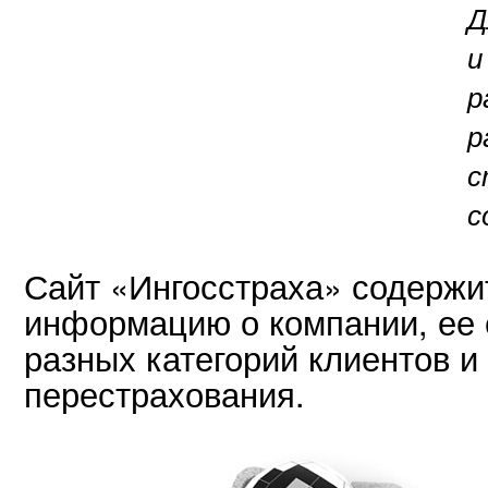
Д
и
р
р
с
с
Сайт «Ингосстраха» содерж
информацию о компании, ее 
разных категорий клиентов и
перестрахования.