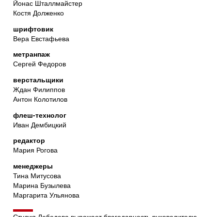
Йонас Шталлмайстер
Костя Долженко
шрифтовик
Вера Евстафьева
метранпаж
Сергей Федоров
верстальщики
Ждан Филиппов
Антон Колотилов
флеш-технолог
Иван Дембицкий
редактор
Мария Рогова
менеджеры
Тина Митусова
Марина Бузылева
Маргарита Ульянова
Студия Лебедева выражает благодарность руководителю