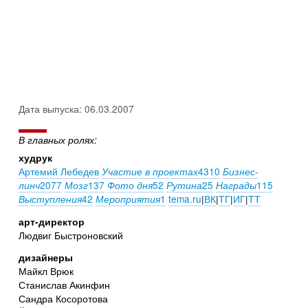
Дата выпуска: 06.03.2007
В главных ролях:
худрук
Артемий Лебедев
4310
Участие в проектах
Бизнес-
2077
137
52
25
115
линч
Мозг
Фото дня
Рутина
Награды
42
1
tema.ru
|
ВК
|
ТГ
|
ИГ
|
ТТ
Выступления
Мероприятия
арт-директор
Людвиг Быстроновский
дизайнеры
Майкл Врюк
Станислав Акинфин
Сандра Косоротова