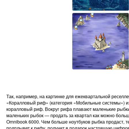
Так, например, на картинке для ежеквартальной ресел
«Коралловый риф» (категория «Мобильные системы») из
коралловый риф. Вокруг рифа плавают маленькие рыбки
маленьких рыбок — продать за квартал как можно больш
Omnibook 6000. Чем больше ноутбуков рыбка продаст, т
подплывет к рифу, получит в подарок настоящую цифро