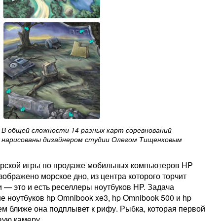
В общей сложности 14 разных карт соревнований
нарисованы дизайнером студии Олегом Тищенковым
лерской игры по продаже мобильных компьютеров HP
ображено морское дно, из центра которого торчит
 — это и есть реселлеры ноутбуков HP. Задача
е ноутбуков hp Omnibook xe3, hp Omnibook 500 и hp
ем ближе она подплывет к рифу. Рыбка, которая первой
вую камеру.