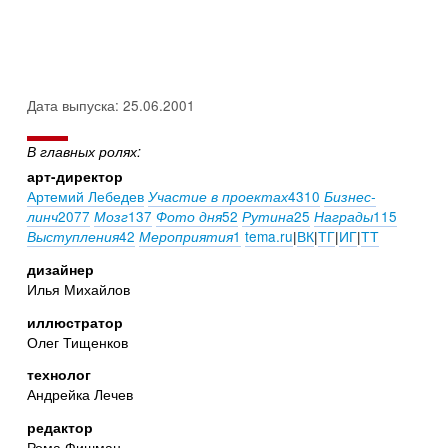
Дата выпуска: 25.06.2001
В главных ролях:
арт-директор
Артемий Лебедев
4310
Участие в проектах
Бизнес-
2077
137
52
25
115
линч
Мозг
Фото дня
Рутина
Награды
42
1
tema.ru
|
ВК
|
ТГ
|
ИГ
|
ТТ
Выступления
Мероприятия
дизайнер
Илья Михайлов
иллюстратор
Олег Тищенков
технолог
Андрейка Лечев
редактор
Рома Фишман