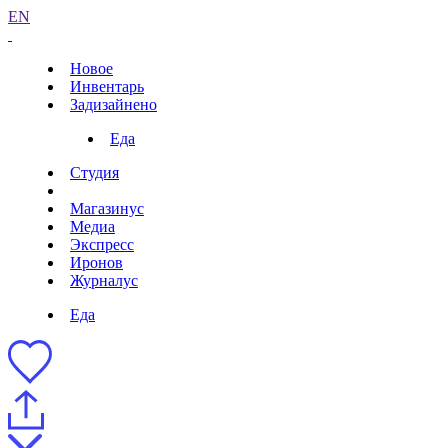
EN
Новое
Инвентарь
Задизайнено
Еда
Студия
Магазинус
Медиа
Экспресс
Иронов
Журналус
Еда