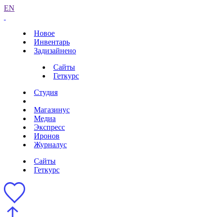
EN
Новое
Инвентарь
Задизайнено
Сайты
Геткурс
Студия
Магазинус
Медиа
Экспресс
Иронов
Журналус
Сайты
Геткурс