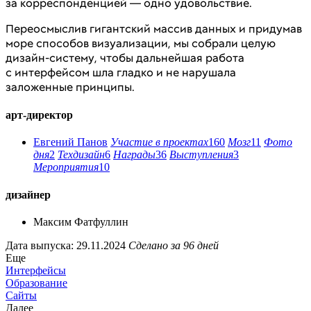
за корреспонденцией — одно удовольствие.
Переосмыслив гигантский массив данных и придумав
море способов визуализации, мы собрали целую
дизайн-систему, чтобы дальнейшая работа
с интерфейсом шла гладко и не нарушала
заложенные принципы.
арт-директор
Евгений Панов
Участие в проектах
160
Мозг
11
Фото
дня
2
Техдизайн
6
Награды
36
Выступления
3
Мероприятия
10
дизайнер
Максим Фатфуллин
Дата выпуска: 29.11.2024
Сделано за 96 дней
Еще
Интерфейсы
Образование
Сайты
Далее