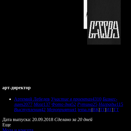
арт-директор
Артемий Лебедев
Участие в проектах
4310
Бизнес-
линч
2077
Мозг
137
Фото дня
52
Рутина
25
Награды
115
Выступления
42
Мероприятия
1
tema.ru
|
ВК
|
ТГ
|
ИГ
|
ТТ
Дата выпуска: 20.09.2018
Сделано за 20 дней
Еще
Мода и красота