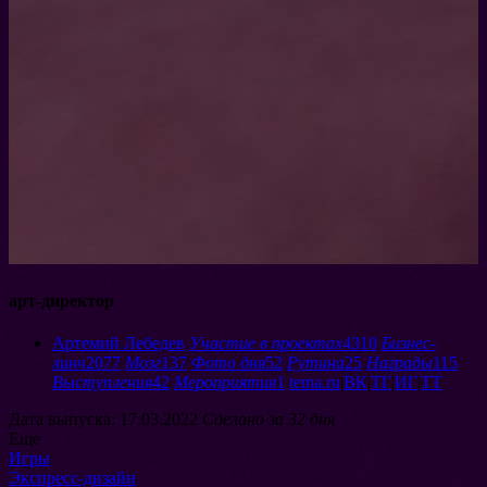
арт-директор
Артемий Лебедев
Участие в проектах
4310
Бизнес-
линч
2077
Мозг
137
Фото дня
52
Рутина
25
Награды
115
Выступления
42
Мероприятия
1
tema.ru
|
ВК
|
ТГ
|
ИГ
|
ТТ
Дата выпуска: 17.03.2022
Сделано за 32 дня
Еще
Игры
Экспресс-дизайн