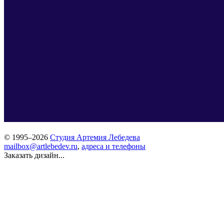
© 1995–2026
Студия Артемия Лебедева
mailbox@artlebedev.ru
,
адреса и телефоны
Заказать дизайн...