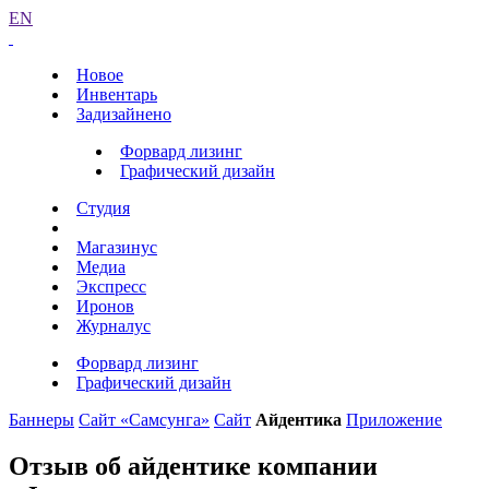
EN
Новое
Инвентарь
Задизайнено
Форвард лизинг
Графический дизайн
Студия
Магазинус
Медиа
Экспресс
Иронов
Журналус
Форвард лизинг
Графический дизайн
Баннеры
Сайт «Самсунга»
Сайт
Айдентика
Приложение
Отзыв об айдентике компании