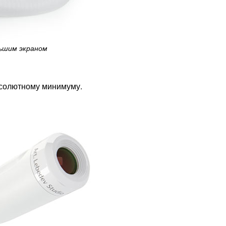
ьшим экраном
бсолютному минимуму.