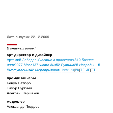
Дата выпуска: 22.12.2009
В главных ролях:
арт-директор и дизайнер
Артемий Лебедев
4310
Участие в проектах
Бизнес-
2077
137
52
25
115
линч
Мозг
Фото дня
Рутина
Награды
42
1
tema.ru
|
ВК
|
ТГ
|
ИГ
|
ТТ
Выступления
Мероприятия
промдизайнеры
Бенуа Патюро
Тимур Бурбаев
Алексей Шаршаков
моделлер
Александр Поздеев