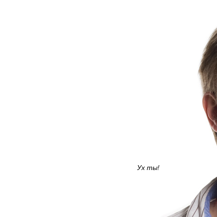
Ух ты!