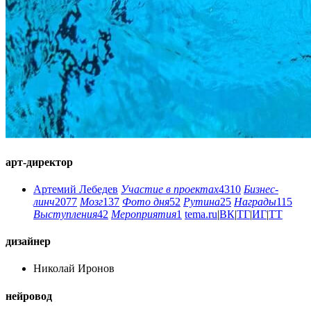
арт-директор
Артемий Лебедев
Участие в проектах
4310
Бизнес-
линч
2077
Мозг
137
Фото дня
52
Рутина
25
Награды
115
Выступления
42
Мероприятия
1
tema.ru
|
ВК
|
ТГ
|
ИГ
|
ТТ
дизайнер
Николай Иронов
нейровод