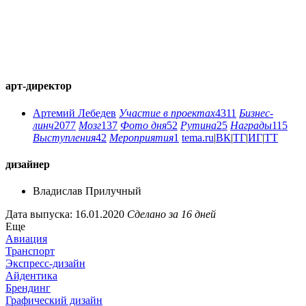
арт-директор
Артемий Лебедев
Участие в проектах
4311
Бизнес-
линч
2077
Мозг
137
Фото дня
52
Рутина
25
Награды
115
Выступления
42
Мероприятия
1
tema.ru
|
ВК
|
ТГ
|
ИГ
|
ТТ
дизайнер
Владислав Прилучный
Дата выпуска: 16.01.2020
Сделано за 16 дней
Еще
Авиация
Транспорт
Экспресс-дизайн
Айдентика
Брендинг
Графический дизайн