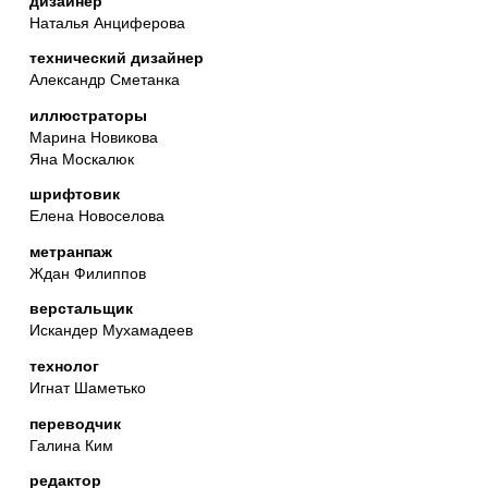
дизайнер
Наталья Анциферова
технический дизайнер
Александр Сметанка
иллюстраторы
Марина Новикова
Яна Москалюк
шрифтовик
Елена Новоселова
метранпаж
Ждан Филиппов
верстальщик
Искандер Мухамадеев
технолог
Игнат Шаметько
переводчик
Галина Ким
редактор