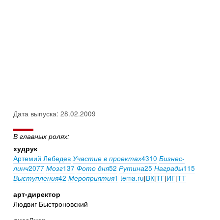
Дата выпуска: 28.02.2009
В главных ролях:
худрук
Артемий Лебедев
4310
Участие в проектах
Бизнес-
2077
137
52
25
115
линч
Мозг
Фото дня
Рутина
Награды
42
1
tema.ru
|
ВК
|
ТГ
|
ИГ
|
ТТ
Выступления
Мероприятия
арт-директор
Людвиг Быстроновский