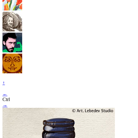
↑
←
Ctrl
→