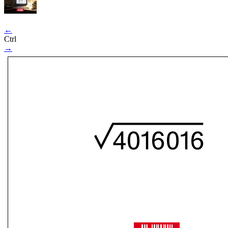
←
Ctrl
→