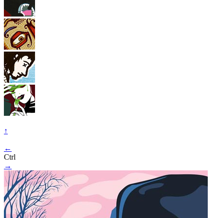
↑
←
Ctrl
→