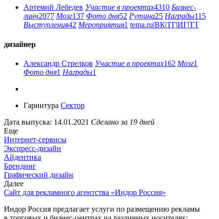
Артемий Лебедев
Участие в проектах
4310
Бизнес-
линч
2077
Мозг
137
Фото дня
52
Рутина
25
Награды
115
Выступления
42
Мероприятия
1
tema.ru
|
ВК
|
ТГ
|
ИГ
|
ТТ
дизайнер
Александр Стрелков
Участие в проектах
162
Мозг
1
Фото дня
1
Награды
1
Гарнитура
Сектор
Дата выпуска: 14.01.2021
Сделано за 19 дней
Еще
Интернет-сервисы
Экспресс-дизайн
Айдентика
Брендинг
Графический дизайн
Далее
Сайт для рекламного агентства «Индор Россия»
Индор Россия предлагает услуги по размещению рекламы
в торговых и бизнес-центрах на различных носителях: