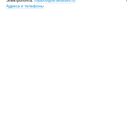
Электропочта:
mailbox@artlebedev.ru
Адреса и телефоны