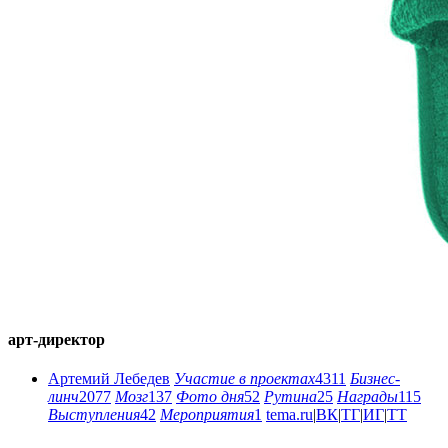
арт-директор
Артемий Лебедев
Участие в проектах
4311
Бизнес-
линч
2077
Мозг
137
Фото дня
52
Рутина
25
Награды
115
Выступления
42
Мероприятия
1
tema.ru
|
ВК
|
ТГ
|
ИГ
|
ТТ