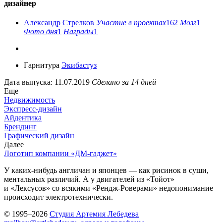
дизайнер
Александр Стрелков
Участие в проектах
162
Мозг
1
Фото дня
1
Награды
1
Гарнитура
Экибастуз
Дата выпуска: 11.07.2019
Сделано за 14 дней
Еще
Недвижимость
Экспресс-дизайн
Айдентика
Брендинг
Графический дизайн
Далее
Логотип компании «ДМ-гаджет»
У каких-нибудь англичан и японцев — как рисинок в суши,
ментальных различий. А у двигателей из «Тойот»
и «Лексусов» со всякими «Рендж-Роверами» недопонимание
происходит электротехнически.
© 1995–2026
Студия Артемия Лебедева