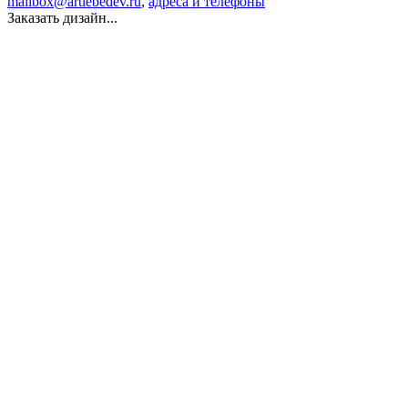
mailbox@artlebedev.ru
,
адреса и телефоны
Заказать дизайн...