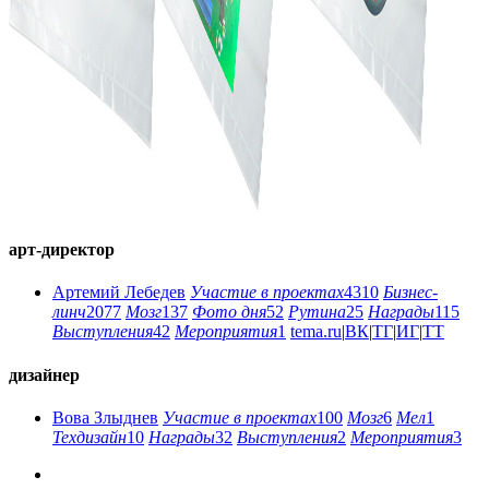
арт-директор
Артемий Лебедев
Участие в проектах
4310
Бизнес-
линч
2077
Мозг
137
Фото дня
52
Рутина
25
Награды
115
Выступления
42
Мероприятия
1
tema.ru
|
ВК
|
ТГ
|
ИГ
|
ТТ
дизайнер
Вова Злыднев
Участие в проектах
100
Мозг
6
Мел
1
Техдизайн
10
Награды
32
Выступления
2
Мероприятия
3