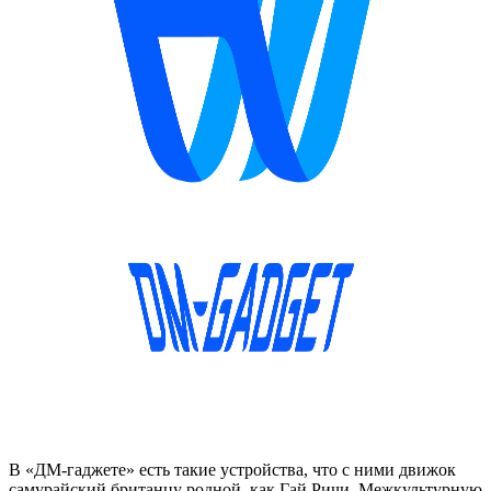
В «ДМ-гаджете» есть такие устройства, что с ними движок
самурайский британцу родной, как Гай Ричи. Межкультурную