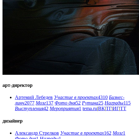
арт-директор
Артемий Лебедев
Участие в проектах
4310
Бизнес-
линч
2077
Мозг
137
Фото дня
52
Рутина
25
Награды
115
Выступления
42
Мероприятия
1
tema.ru
|
ВК
|
ТГ
|
ИГ
|
ТТ
дизайнер
Александр Стрелков
Участие в проектах
162
Мозг
1
Фото дня
1
Награды
1