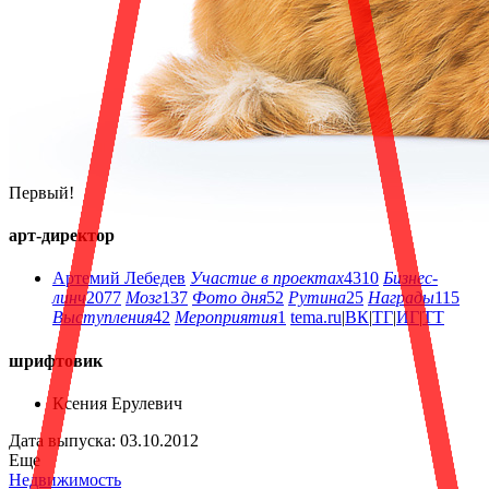
Первый!
арт-директор
Артемий Лебедев
Участие в проектах
4310
Бизнес-
линч
2077
Мозг
137
Фото дня
52
Рутина
25
Награды
115
Выступления
42
Мероприятия
1
tema.ru
|
ВК
|
ТГ
|
ИГ
|
ТТ
шрифтовик
Ксения Ерулевич
Дата выпуска: 03.10.2012
Еще
Недвижимость