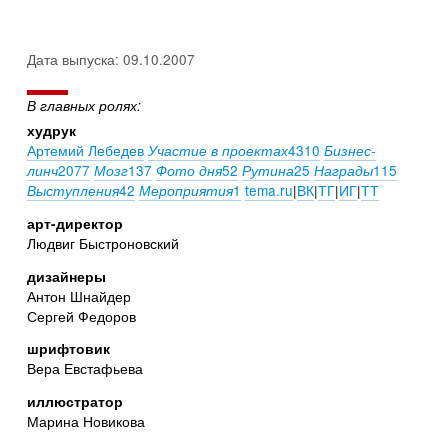
Дата выпуска: 09.10.2007
В главных ролях:
худрук
Артемий Лебедев
4310
Участие в проектах
Бизнес-
2077
137
52
25
115
линч
Мозг
Фото дня
Рутина
Награды
42
1
tema.ru
|
ВК
|
ТГ
|
ИГ
|
ТТ
Выступления
Мероприятия
арт-директор
Людвиг Быстроновский
дизайнеры
Антон Шнайдер
Сергей Федоров
шрифтовик
Вера Евстафьева
иллюстратор
Марина Новикова