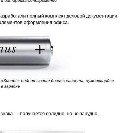
и батарейка одновременно
 разработали полный комплект деловой документации
и элементов оформления офиса.
«Хронос» подпитывает бизнес клиента, нуждающийся
в зарядке
нака — получается солидно, но не занудно.