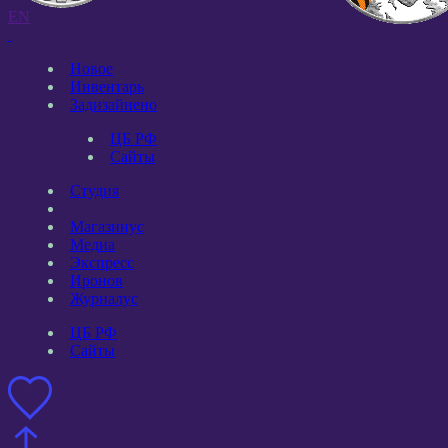
EN
Новое
Инвентарь
Задизайнено
ЦБ РФ
Сайты
Студия
Магазинус
Медиа
Экспресс
Иронов
Журналус
ЦБ РФ
Сайты