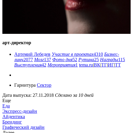
арт-директор
Артемий Лебедев
Участие в проектах
4310
Бизнес-
линч
2077
Мозг
137
Фото дня
52
Рутина
25
Награды
115
Выступления
42
Мероприятия
1
tema.ru
|
ВК
|
ТГ
|
ИГ
|
ТТ
Гарнитура
Сектор
Дата выпуска: 27.11.2018
Сделано за 10 дней
Еще
Еда
Экспресс-дизайн
Айдентика
Брендинг
Графический дизайн
Далее