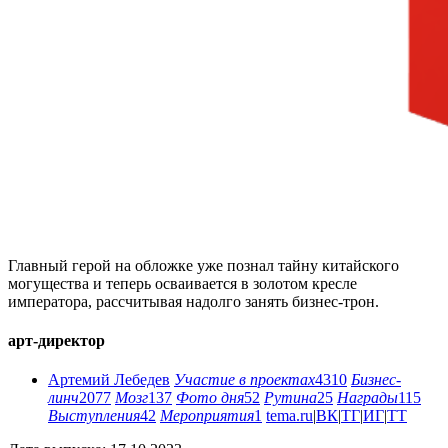
Главный герой на обложке уже познал тайну китайского
могущества и теперь осваивается в золотом кресле
императора, рассчитывая надолго занять бизнес-трон.
арт-директор
Артемий Лебедев
Участие в проектах
4310
Бизнес-
линч
2077
Мозг
137
Фото дня
52
Рутина
25
Награды
115
Выступления
42
Мероприятия
1
tema.ru
|
ВК
|
ТГ
|
ИГ
|
ТТ