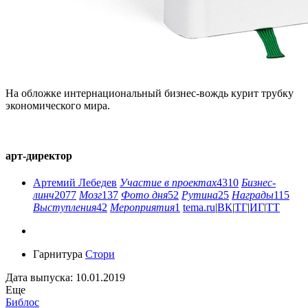
На обложке интернациональный бизнес-вождь курит трубку
экономического мира.
арт-директор
Артемий Лебедев
Участие в проектах
4310
Бизнес-
линч
2077
Мозг
137
Фото дня
52
Рутина
25
Награды
115
Выступления
42
Мероприятия
1
tema.ru
|
ВК
|
ТГ
|
ИГ
|
ТТ
Гарнитура
Стори
Дата выпуска: 10.01.2019
Еще
Библос