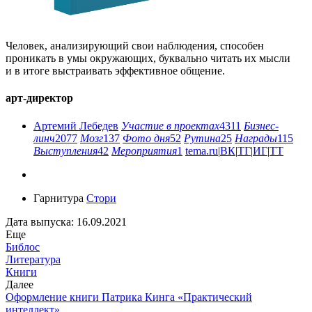
Человек, анализирующий свои наблюдения, способен
проникать в умы окружающих, буквально читать их мысли
и в итоге выстраивать эффективное общение.
арт-директор
Артемий Лебедев
Участие в проектах
4311
Бизнес-
линч
2077
Мозг
137
Фото дня
52
Рутина
25
Награды
115
Выступления
42
Мероприятия
1
tema.ru
|
ВК
|
ТГ
|
ИГ
|
ТТ
Гарнитура
Стори
Дата выпуска: 16.09.2021
Еще
Библос
Литература
Книги
Далее
Оформление книги Патрика Кинга «Практический
интеллект»