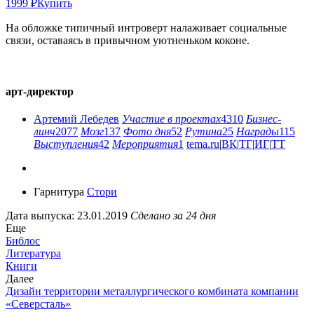
1999 ₽
Купить
На обложке типичный интроверт налаживает социальные
связи, оставаясь в привычном уютненьком коконе.
арт-директор
Артемий Лебедев
Участие в проектах
4310
Бизнес-
линч
2077
Мозг
137
Фото дня
52
Рутина
25
Награды
115
Выступления
42
Мероприятия
1
tema.ru
|
ВК
|
ТГ
|
ИГ
|
ТТ
Гарнитура
Стори
Дата выпуска: 23.01.2019
Сделано за 24 дня
Еще
Библос
Литература
Книги
Далее
Дизайн территории металлургического комбината компании
«Северсталь»