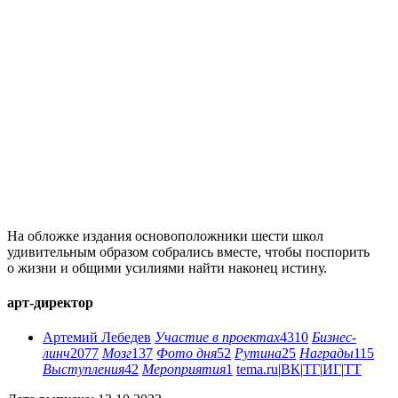
На обложке издания основоположники шести школ
удивительным образом собрались вместе, чтобы поспорить
о жизни и общими усилиями найти наконец истину.
арт-директор
Артемий Лебедев
Участие в проектах
4310
Бизнес-
линч
2077
Мозг
137
Фото дня
52
Рутина
25
Награды
115
Выступления
42
Мероприятия
1
tema.ru
|
ВК
|
ТГ
|
ИГ
|
ТТ