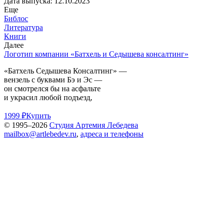
Дата выпуска: 12.10.2023
Еще
Библос
Литература
Книги
Далее
Логотип компании «Батхель и Седышева консалтинг»
«Батхель Седышева Консалтинг» —
вензель с буквами Бэ и Эс —
он смотрелся бы на асфальте
и украсил любой подъезд,
1999 ₽
Купить
© 1995–2026
Студия Артемия Лебедева
mailbox@artlebedev.ru
,
адреса и телефоны