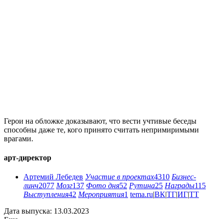
Герои на обложке доказывают, что вести учтивые беседы
способны даже те, кого принято считать непримиримыми
врагами.
арт-директор
Артемий Лебедев
Участие в проектах
4310
Бизнес-
линч
2077
Мозг
137
Фото дня
52
Рутина
25
Награды
115
Выступления
42
Мероприятия
1
tema.ru
|
ВК
|
ТГ
|
ИГ
|
ТТ
Дата выпуска: 13.03.2023