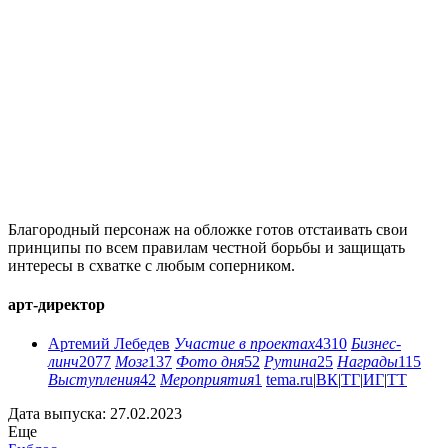
Благородный персонаж на обложке готов отстаивать свои
принципы по всем правилам честной борьбы и защищать
интересы в схватке с любым соперником.
арт-директор
Артемий Лебедев
Участие в проектах
4310
Бизнес-
линч
2077
Мозг
137
Фото дня
52
Рутина
25
Награды
115
Выступления
42
Мероприятия
1
tema.ru
|
ВК
|
ТГ
|
ИГ
|
ТТ
Дата выпуска: 27.02.2023
Еще