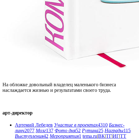
На обложке довольный владелец маленького бизнеса
наслаждается жизнью и результатами своего труда.
арт-директор
Артемий Лебедев
Участие в проектах
4310
Бизнес-
линч
2077
Мозг
137
Фото дня
52
Рутина
25
Награды
115
Выступления
42
Мероприятия
1
tema.ru
|
ВК
|
ТГ
|
ИГ
|
ТТ