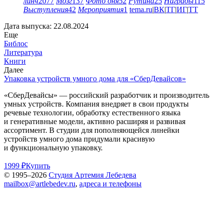
линч
2077
Мозг
137
Фото дня
52
Рутина
25
Награды
115
Выступления
42
Мероприятия
1
tema.ru
|
ВК
|
ТГ
|
ИГ
|
ТТ
Дата выпуска: 22.08.2024
Еще
Библос
Литература
Книги
Далее
Упаковка устройств умного дома для «СберДевайсов»
«СберДевайсы» — российский разработчик и производитель
умных устройств. Компания внедряет в свои продукты
речевые технологии, обработку естественного языка
и генеративные модели, активно расширяя и развивая
ассортимент. В студии для пополняющейся линейки
устройств умного дома придумали красивую
и функциональную упаковку.
1999 ₽
Купить
© 1995–2026
Студия Артемия Лебедева
mailbox@artlebedev.ru
,
адреса и телефоны