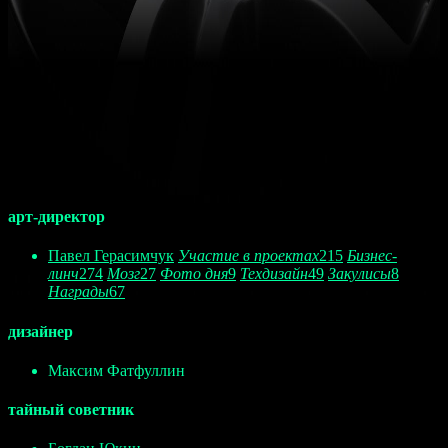
арт-директор
Павел Герасимчук
Участие в проектах
215
Бизнес-
линч
274
Мозг
27
Фото дня
9
Техдизайн
49
Закулисы
8
Награды
67
дизайнер
Максим Фатфуллин
тайный советник