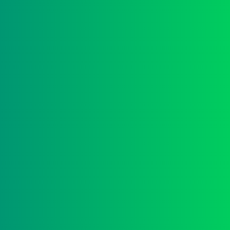
EN
Новое
Инвентарь
Задизайнено
Бринэкс
Сайты
Студия
Магазинус
Медиа
Экспресс
Иронов
Журналус
Бринэкс
Сайты