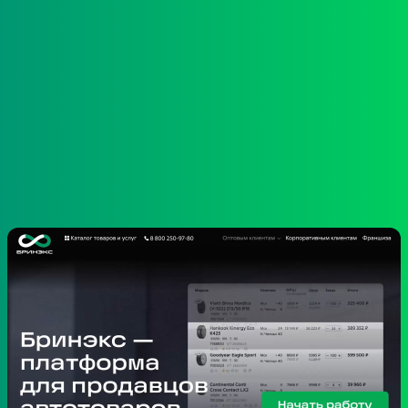
Айдентика
Сайт
Сайт «Бринэкса»
Описание
Описание
Отзыв