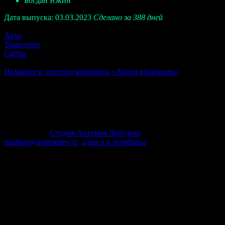
Богдан Юкин
Дата выпуска: 03.03.2023
Сделано за 388 дней
Еще
Авто
Транспорт
Сайты
Далее
Название и логотип компании «Лапки оближешь»
Хозяин, наш голод все ближе! —
читаем во взгляде кота.
Компания «Лапки оближешь» —
доверие и чистота.
© 1995–2026
Студия Артемия Лебедева
mailbox@artlebedev.ru
,
адреса и телефоны
Заказать дизайн...