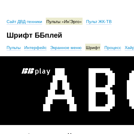
Сайт ДВД-техники
Пульты «Ин’Эрго»
Пульт ЖК-ТВ
Шрифт ББплей
Пульты
Интерфейс
Экранное меню
Шрифт
Процесс
Хай