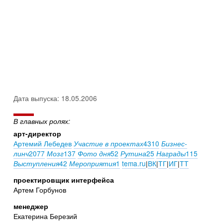
Дата выпуска: 18.05.2006
В главных ролях:
арт-директор
Артемий Лебедев
4310
Участие в проектах
Бизнес-
2077
137
52
25
115
линч
Мозг
Фото дня
Рутина
Награды
42
1
tema.ru
|
ВК
|
ТГ
|
ИГ
|
ТТ
Выступления
Мероприятия
проектировщик интерфейса
Артем Горбунов
менеджер
Екатерина Березий