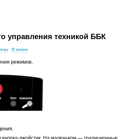
о управления техникой ББК
резы
В жизни
ения режимов.
дения.
 кнопка-джойстик. На маленьком — традиционные