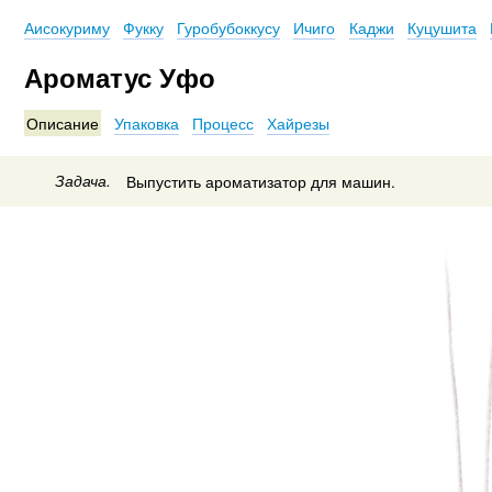
Аисокуриму
Фукку
Гуробубоккусу
Ичиго
Каджи
Куцушита
Ароматус Уфо
Описание
Упаковка
Процесс
Хайрезы
Задача.
Выпустить ароматизатор для машин.