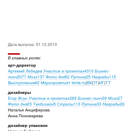
Дата выпуска: 01.12.2010
В главных ролях:
арт-директор
Артемий Лебедев
4310
Участие в проектах
Бизнес-
2077
137
52
25
115
линч
Мозг
Фото дня
Рутина
Награды
42
1
tema.ru
|
ВК
|
ТГ
|
ИГ
|
ТТ
Выступления
Мероприятия
дизайнеры
Егор Жгун
269
39
27
Участие в проектах
Бизнес-линч
Мозг
23
5
113
33
26
Фото дня
Техдизайн
Стрипы
Рутина
Награды
Наталья Анциферова
Анна Пономарева
дизайнер упаковки
Наташа Байдужа