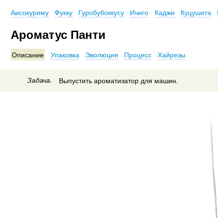
Аисокуриму
Фукку
Гуробубоккусу
Ичиго
Каджи
Куцушита
Ароматус Панти
Описание
Упаковка
Эволюция
Процесс
Хайрезы
Задача.
Выпустить ароматизатор для машин.