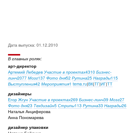
Дата выпуска: 01.12.2010
В главных ролях:
арт-директор
Артемий Лебедев
4310
Участие в проектах
Бизнес-
2077
137
52
25
115
линч
Мозг
Фото дня
Рутина
Награды
42
1
tema.ru
|
ВК
|
ТГ
|
ИГ
|
ТТ
Выступления
Мероприятия
дизайнеры
Егор Жгун
269
39
27
Участие в проектах
Бизнес-линч
Мозг
23
5
113
33
26
Фото дня
Техдизайн
Стрипы
Рутина
Награды
Наталья Анциферова
Анна Пономарева
дизайнер упаковки
Наташа Байдужа