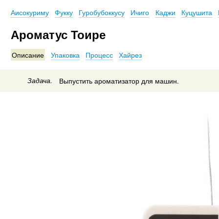
Аисокуриму
Фукку
Гуробубоккусу
Ичиго
Каджи
Куцушита
Ароматус Тоире
Описание
Упаковка
Процесс
Хайрез
Задача.
Выпустить ароматизатор для машин.