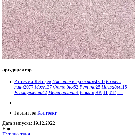
арт-директор
Артемий Лебедев
Участие в проектах
4310
Бизнес-
линч
2077
Мозг
137
Фото дня
52
Рутина
25
Награды
115
Выступления
42
Мероприятия
1
tema.ru
|
ВК
|
ТГ
|
ИГ
|
ТТ
Гарнитура
Контракт
Дата выпуска: 19.12.2022
Еще
Путешествия