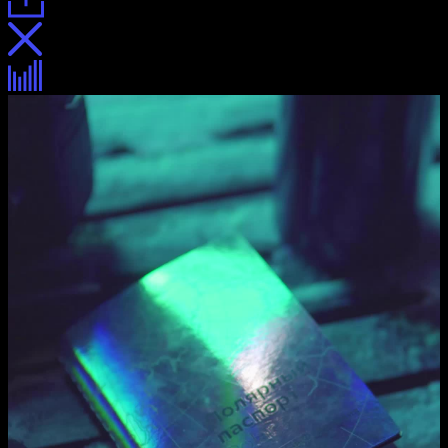
Знаки
Паспорт
Марка
Полярный паспорт
Описание
Описание
Процесс
Награда
Отзыв
«Иф коммуникейшен дизайн эворд»