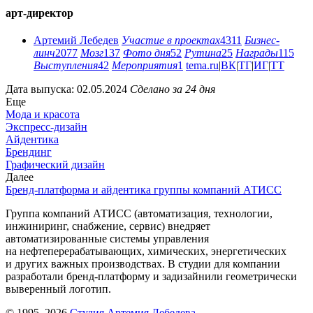
арт-директор
Артемий Лебедев
Участие в проектах
4311
Бизнес-
линч
2077
Мозг
137
Фото дня
52
Рутина
25
Награды
115
Выступления
42
Мероприятия
1
tema.ru
|
ВК
|
ТГ
|
ИГ
|
ТТ
Дата выпуска: 02.05.2024
Сделано за 24 дня
Еще
Мода и красота
Экспресс-дизайн
Айдентика
Брендинг
Графический дизайн
Далее
Бренд-платформа и айдентика группы компаний АТИСС
Группа компаний АТИСС (автоматизация, технологии,
инжиниринг, снабжение, сервис) внедряет
автоматизированные системы управления
на нефтеперерабатывающих, химических, энергетических
и других важных производствах. В студии для компании
разработали бренд-платформу и задизайнили геометрически
выверенный логотип.
© 1995–2026
Студия Артемия Лебедева